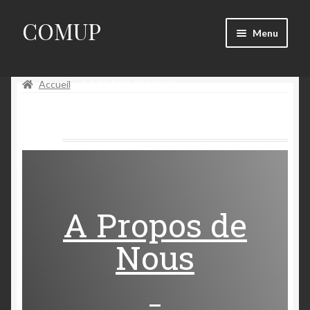
COMUP
Menu
Demandes
Accueil
A PROPOS DE NOUS
Lot de fiches
A propos de Nous
Mes commandes
Mon compte
A Propos de
Se Connecter
Nous