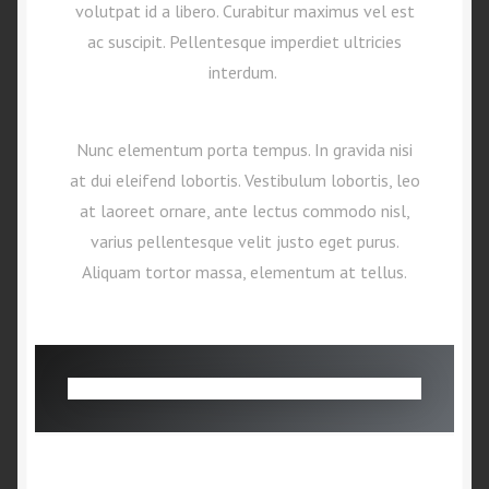
volutpat id a libero. Curabitur maximus vel est
ac suscipit. Pellentesque imperdiet ultricies
interdum.
Nunc elementum porta tempus. In gravida nisi
at dui eleifend lobortis. Vestibulum lobortis, leo
at laoreet ornare, ante lectus commodo nisl,
varius pellentesque velit justo eget purus.
Aliquam tortor massa, elementum at tellus.